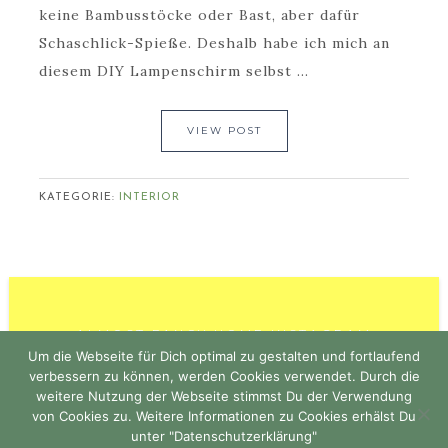
keine Bambusstöcke oder Bast, aber dafür
Schaschlick-Spieße. Deshalb habe ich mich an
diesem DIY Lampenschirm selbst ...
VIEW POST
KATEGORIE:
INTERIOR
ALMOST FANCY HOME INSTAGRAM
Um die Webseite für Dich optimal zu gestalten und fortlaufend
verbessern zu können, werden Cookies verwendet. Durch die
weitere Nutzung der Webseite stimmst Du der Verwendung
von Cookies zu. Weitere Informationen zu Cookies erhälst Du
unter "Datenschutzerklärung"