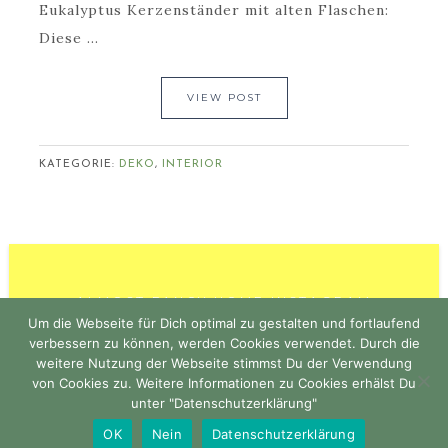
Eukalyptus Kerzenständer mit alten Flaschen:
Diese ...
VIEW POST
KATEGORIE:
DEKO
,
INTERIOR
ALMOST FANCY HOME INSTAGRAM
Um die Webseite für Dich optimal zu gestalten und fortlaufend
verbessern zu können, werden Cookies verwendet. Durch die
weitere Nutzung der Webseite stimmst Du der Verwendung
von Cookies zu. Weitere Informationen zu Cookies erhälst Du
unter "Datenschutzerklärung"
COPYRIGHT © 2026 · PIMP YOUR STUFF ·
OK
Nein
Datenschutzerklärung