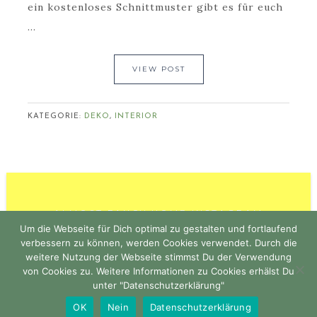
ein kostenloses Schnittmuster gibt es für euch
...
VIEW POST
KATEGORIE:
DEKO
,
INTERIOR
ALMOST FANCY HOME INSTAGRAM
Um die Webseite für Dich optimal zu gestalten und fortlaufend
verbessern zu können, werden Cookies verwendet. Durch die
weitere Nutzung der Webseite stimmst Du der Verwendung
von Cookies zu. Weitere Informationen zu Cookies erhälst Du
unter "Datenschutzerklärung"
COPYRIGHT © 2026 · PIMP YOUR STUFF ·
OK
Nein
Datenschutzerklärung