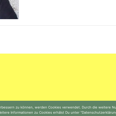
 verbessern zu können, werden Cookies verwendet. Durch die weitere 
COPYRIGHT © 2026 · PIMP YOUR STUFF ·
eitere Informationen zu Cookies erhälst Du unter "Datenschutzerklärun